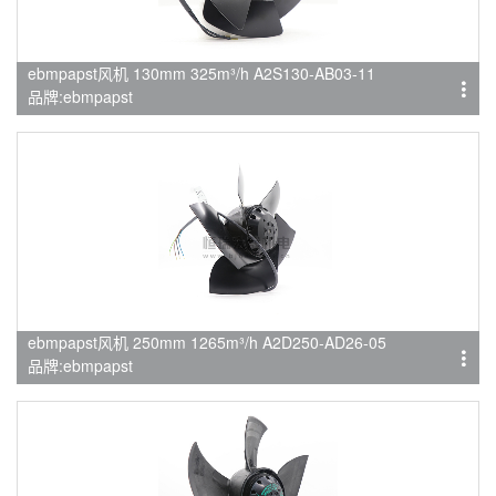
ebmpapst风机 130mm 325m³/h A2S130-AB03-11
品牌:ebmpapst
ebmpapst风机 250mm 1265m³/h A2D250-AD26-05
品牌:ebmpapst