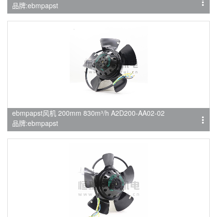
品牌:ebmpapst
ebmpapst风机 200mm 830m³/h A2D200-AA02-02
品牌:ebmpapst