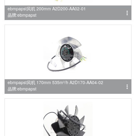
ebmpapst风机 200mm A2D200-AA02-01
品牌:ebmpapst
ebmpapst风机 170mm 535m³/h A2D170-AA04-02
品牌:ebmpapst