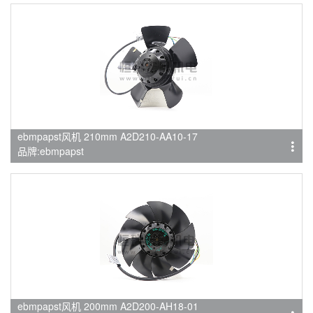
ebmpapst风机 210mm A2D210-AA10-17
品牌:ebmpapst
ebmpapst风机 200mm A2D200-AH18-01