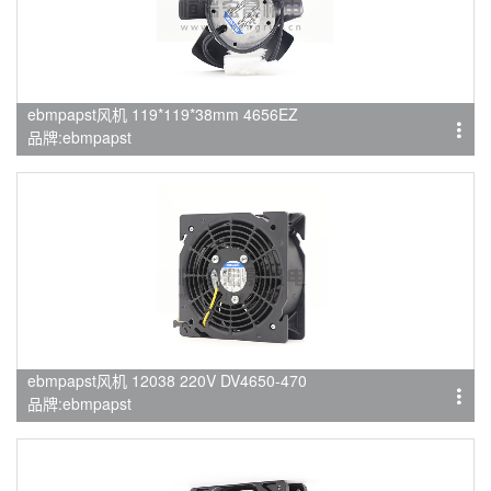
ebmpapst风机 119*119*38mm 4656EZ
品牌:ebmpapst
ebmpapst风机 12038 220V DV4650-470
品牌:ebmpapst