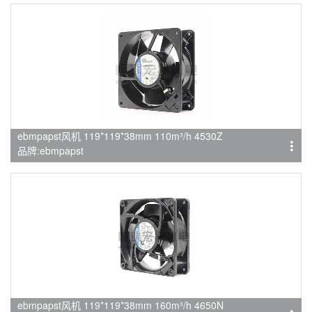
ebmpapst风机 119*119*38mm 110m³/h 4530Z
品牌:ebmpapst
ebmpapst风机 119*119*38mm 160m³/h 4650N