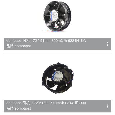
ebmpapst风机 172 * 51mm 600m3 /h 6224NTDA
品牌:ebmpapst
ebmpapst风机 172*51mm 510m³/h 6314HR-900
品牌:ebmpapst