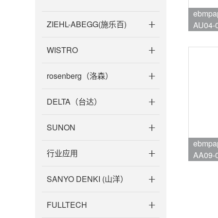
ebmpa
ZIEHL-ABEGG(施乐百)
AU04-
品牌:eb
WISTRO
rosenberg（洛森）
DELTA（台达）
SUNON
ebmpa
行业应用
AA09-
品牌:eb
SANYO DENKI (山洋）
FULLTECH