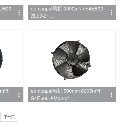
D500-
ebmpapst风机 9390m³/h S4E500-
ZL07-01
品牌:ebmpapst
m³/h
ebmpapst风机 500mm 8905m³/h
S4E500-AM03-01
品牌:ebmpapst
下一页