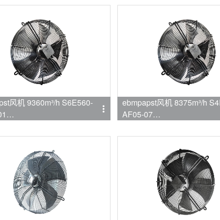
pst风机 9360m³/h S6E560-
ebmpapst风机 8375m³/h S4
01
AF05-07
mpapst
品牌:ebmpapst