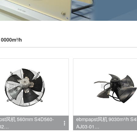
10000m³/h
pst风机 560mm S4D560-
ebmpapst风机 9030m³/h S4
02
AJ03-01
mpapst
品牌:ebmpapst