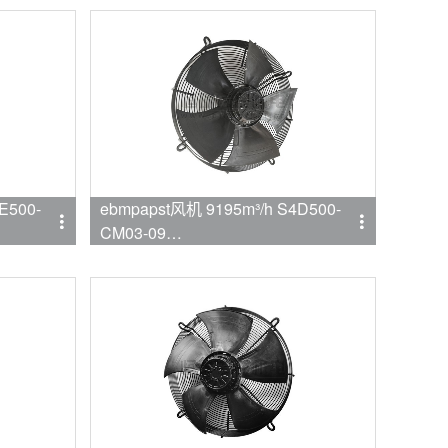
E500-
ebmpapst风机 9195m³/h S4D500-
CM03-09
品牌:ebmpapst