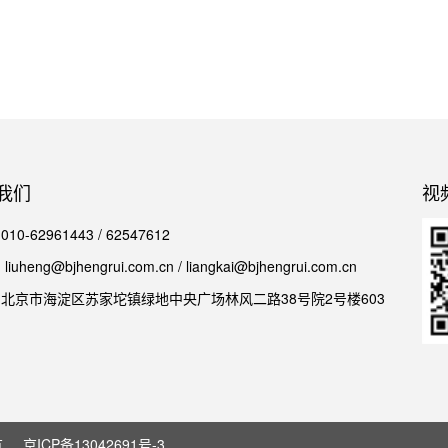
我们
视
0-62961443 / 62547612
iuheng@bjhengrui.com.cn / liangkai@bjhengrui.com.cn
北京市海淀区苏家坨镇绿地中央广场林风二路38号院2号楼603
有
京ICP备13042691号-3