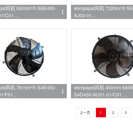
pst风机 5500m³/h S6E450-
ebmpapst风机 7325m³/h S6
01/C01
AJ03-01
mpapst
品牌:ebmpapst
pst风机 7815m³/h S4E450-
ebmpapst风机 450mm 5605
01/F01
S4D450-AU01-01/C01
mpapst
品牌:ebmpapst
上一页
1
2
3