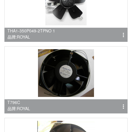
THA1-350P049-2TPNO 1
品牌:ROYAL
T796C
品牌:ROYAL