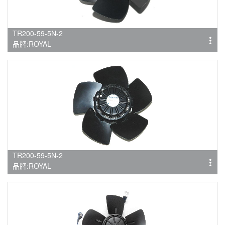
TR200-59-5N-2
品牌:ROYAL
TR200-59-5N-2
品牌:ROYAL