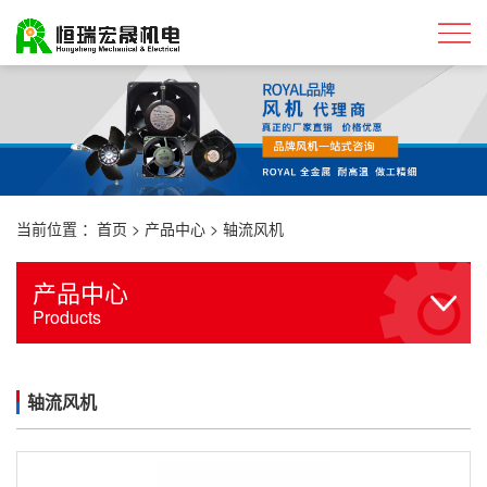
当前位置 ：
首页
>
产品中心
>
轴流风机
产品中心
Products
轴流风机