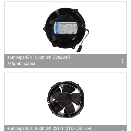
ebmpapst风机 530m3/h DV6224R
品牌:ebmpapst
ebmpapst风机 800m3/h 2214F/2TDHOU-754