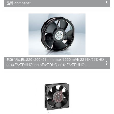
品牌:ebmpapst
紧凑型风机□220×200×51 mm max.1220 m³/h 2214F/2TDHO
2214F/2TDHHO 2218F/2TDHO 2218F/2TDHHO
2218F/2TDH4P
品牌:ebmpapst