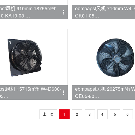
pst风机 910mm 18755m³/h
ebmpapst风机 710mm W4D
0-KA19-03
CK01-05
mpapst
品牌:ebmpapst
t风机 15715m³/h W4D630-
ebmpapst风机 20275m³/h 
03
CE05-80
mpapst
品牌:ebmpapst
上一页
1
2
3
4
5
6