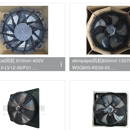
pst风机 910mm 400V
ebmpapst风机800mm 13075
0-LV12-36/F01
W3G800-KS39-03
mpapst
品牌:ebmpapst