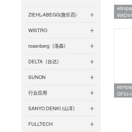
ebmpa
ZIEHL-ABEGG(施乐百)
W6D91
品牌:eb
WISTRO
rosenberg（洛森）
DELTA（台达）
SUNON
ebmpaps
行业应用
GF03-
品牌:eb
SANYO DENKI (山洋）
FULLTECH