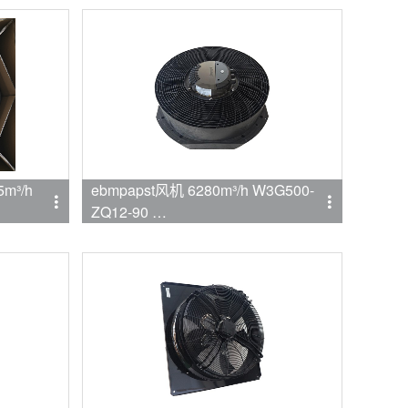
m³/h
ebmpapst风机 6280m³/h W3G500-
ZQ12-90
品牌:ebmpapst