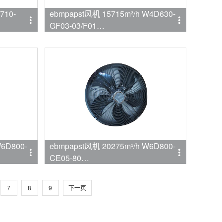
710-
ebmpapst风机 15715m³/h W4D630-
GF03-03/F01
品牌:ebmpapst
W6D800-
ebmpapst风机 20275m³/h W6D800-
CE05-80
品牌:ebmpapst
7
8
9
下一页