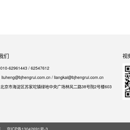
我们
视
0-62961443 / 62547612
iuheng@bjhengrui.com.cn / liangkai@bjhengrui.com.cn
北京市海淀区苏家坨镇绿地中央广场林风二路38号院2号楼603
有
京ICP备13042691号-3