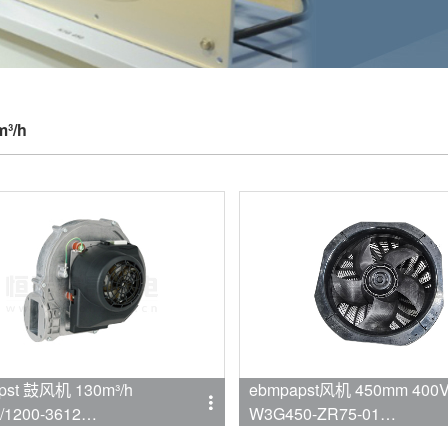
m³/h
pst 鼓风机 130m³/h
ebmpapst风机 450mm 400
/1200-3612
W3G450-ZR75-01
mpapst
品牌:ebmpapst