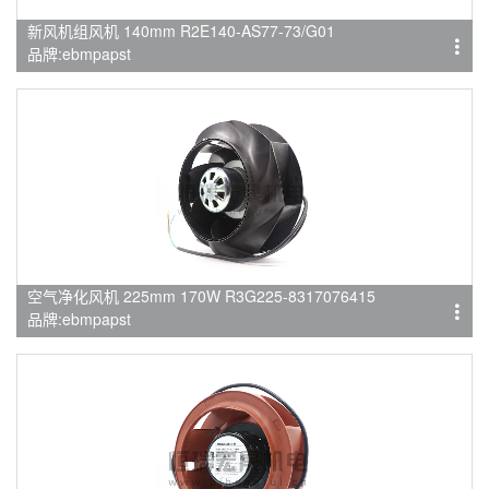
新风机组风机 140mm R2E140-AS77-73/G01
品牌:ebmpapst
空气净化风机 225mm 170W R3G225-8317076415
品牌:ebmpapst