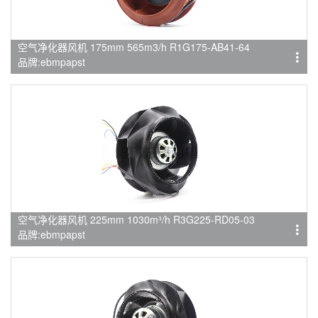
空气净化器风机 175mm 565m3/h R1G175-AB41-64
品牌:ebmpapst
空气净化器风机 225mm 1030m³/h R3G225-RD05-03
品牌:ebmpapst