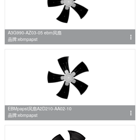
A3G990-AZ03-05 ebm风扇
品牌:ebmpapst
EBMpapst风扇A2D210-AA02-10
品牌:ebmpapst