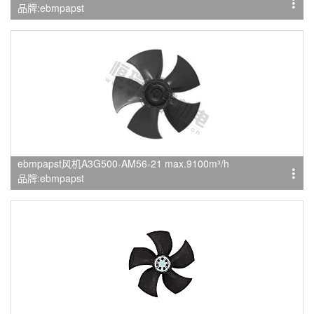
品牌:ebmpapst
ebmpapst风机A3G500-AM56-21 max.9100m³/h
品牌:ebmpapst