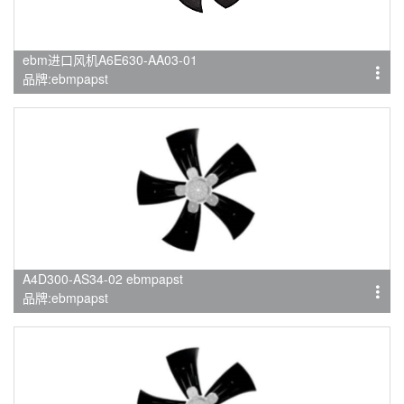
ebm进口风机A6E630-AA03-01
品牌:ebmpapst
A4D300-AS34-02 ebmpapst
品牌:ebmpapst