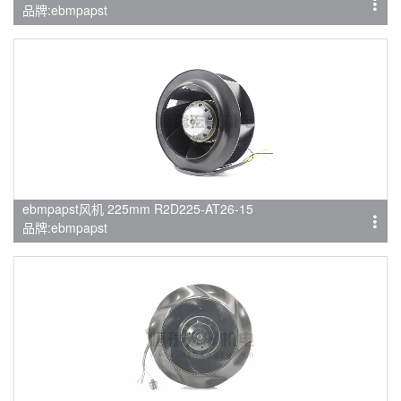
品牌:ebmpapst
ebmpapst风机 225mm R2D225-AT26-15
品牌:ebmpapst