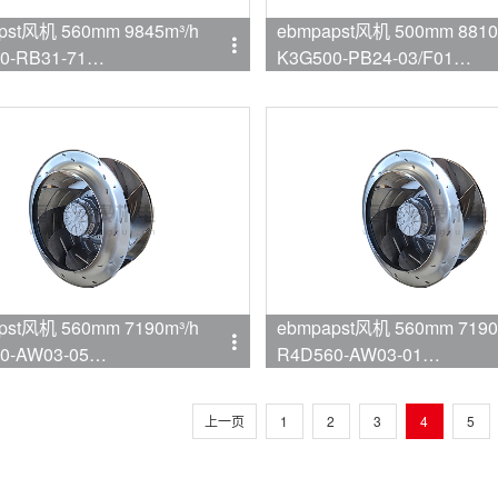
pst风机 560mm 9845m³/h
ebmpapst风机 500mm 8810
0-RB31-71
K3G500-PB24-03/F01
mpapst
品牌:ebmpapst
t风机 560mm 7190m³/h
ebmpapst风机 560mm 7190m³/h
0-AW03-05
R4D560-AW03-01
mpapst
品牌:ebmpapst
上一页
1
2
3
4
5