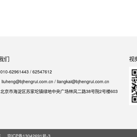
我们
视
0-62961443 / 62547612
iuheng@bjhengrui.com.cn / liangkai@bjhengrui.com.cn
北京市海淀区苏家坨镇绿地中央广场林风二路38号院2号楼603
有
京ICP备13042691号-3