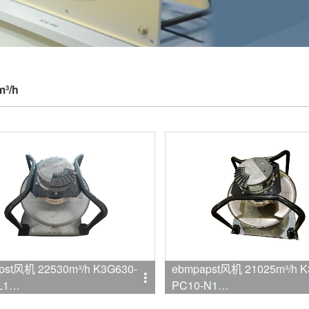
m³/h
pst风机 22530m³/h K3G630-
ebmpapst风机 21025m³/h K
L1
PC10-N1
mpapst
品牌:ebmpapst