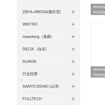
ebmpa
ZIEHL-ABEGG(施乐百)
R3G56
品牌:eb
WISTRO
rosenberg（洛森）
DELTA（台达）
SUNON
ebmpaps
行业应用
R4D56
品牌:eb
SANYO DENKI (山洋）
FULLTECH