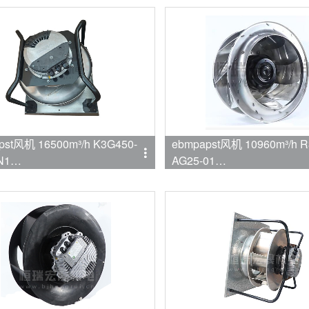
pst风机 16500m³/h K3G450-
ebmpapst风机 10960m³/h R
N1
AG25-01
mpapst
品牌:ebmpapst