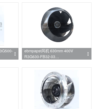
3G500-
ebmpapst风机 630mm 400V
R3G630-FB32-03
品牌:ebmpapst