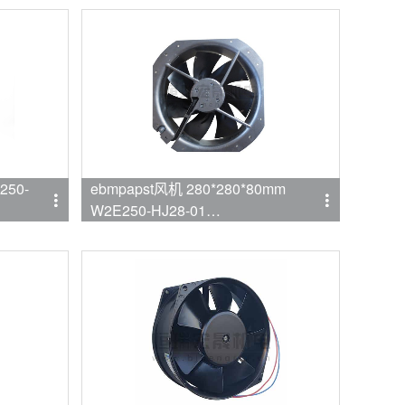
250-
ebmpapst风机 280*280*80mm
W2E250-HJ28-01
品牌:ebmpapst