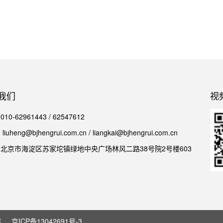
我们
视
0-62961443 / 62547612
iuheng@bjhengrui.com.cn / liangkai@bjhengrui.com.cn
北京市海淀区苏家坨镇绿地中央广场林风二路38号院2号楼603
有
京ICP备13042691号-3