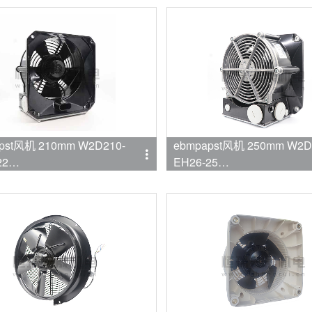
pst风机 210mm W2D210-
ebmpapst风机 250mm W2D
22
EH26-25
mpapst
品牌:ebmpapst