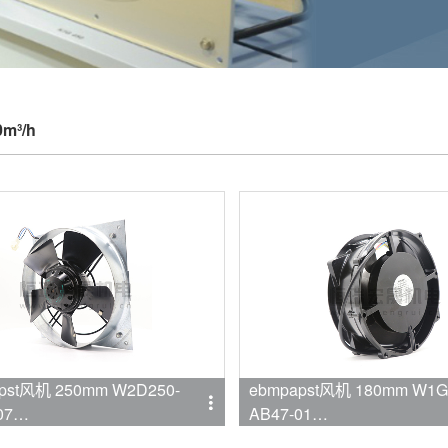
0m³/h
pst风机 250mm W2D250-
ebmpapst风机 180mm W1G
07
AB47-01
mpapst
品牌:ebmpapst