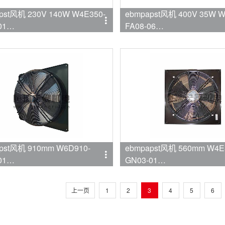
机 230V 140W W4E350-
ebmpapst风机 400V 35W W
01
FA08-06
mpapst
品牌:ebmpapst
pst风机 910mm W6D910-
ebmpapst风机 560mm W4E
01
GN03-01
mpapst
品牌:ebmpapst
上一页
1
2
3
4
5
6