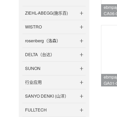
ebmpapst风
ZIEHL-ABEGG(施乐百)
CA06-
品牌:eb
WISTRO
rosenberg（洛森）
DELTA（台达）
SUNON
ebmpa
行业应用
GA01-
品牌:eb
SANYO DENKI (山洋）
FULLTECH