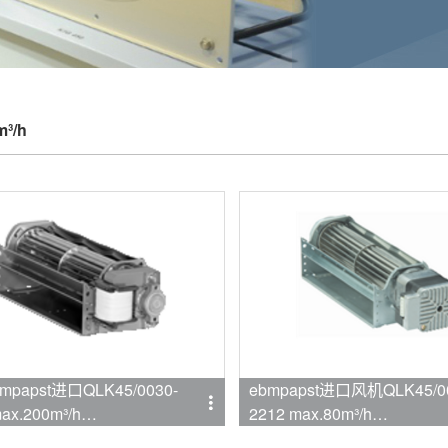
m³/h
papst进口QLK45/0030-
ebmpapst进口风机QLK45/00
ax.200m³/h
2212 max.80m³/h
mpapst
品牌:ebmpapst