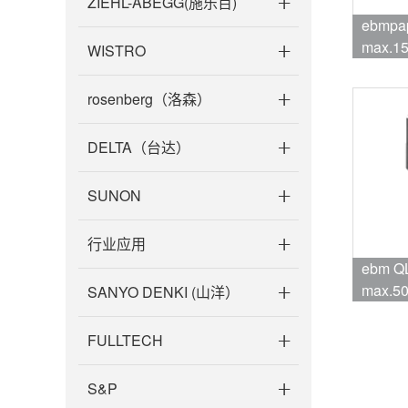
ZIEHL-ABEGG(施乐百)
ebmpap
max.15
WISTRO
品牌:eb
rosenberg（洛森）
DELTA（台达）
SUNON
行业应用
ebm Q
max.50
SANYO DENKI (山洋）
品牌:eb
FULLTECH
S&P