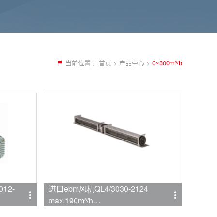
当前位置 ：
首页
>
产品中心
>
0~300m³/h
12-
进口ebm风机QL4/3030-2124
max.190m³/h
品牌:ebmpapst