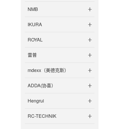
NMB
IKURA
ROYAL
雷普
mdexx（美德克斯）
ADDA(协喜）
Hengrui
RC-TECHNIK