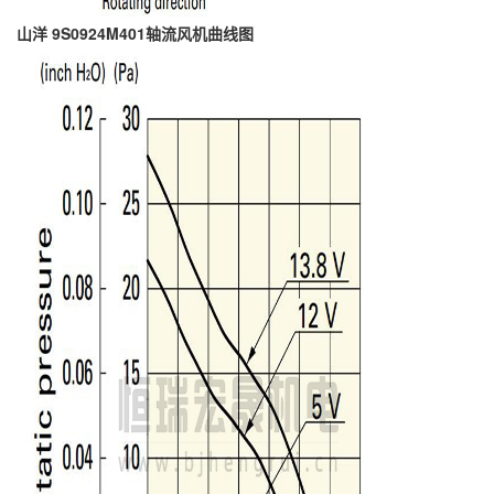
9S0924M401
山洋
轴流
风机曲线图