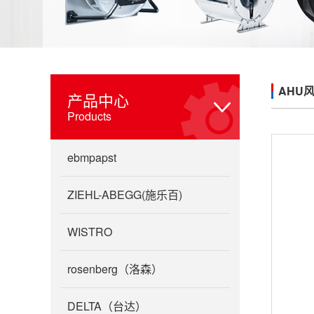
AHU
产品中心
Products
ebmpapst
ZIEHL-ABEGG(施乐百)
WISTRO
rosenberg（洛森）
DELTA（台达）