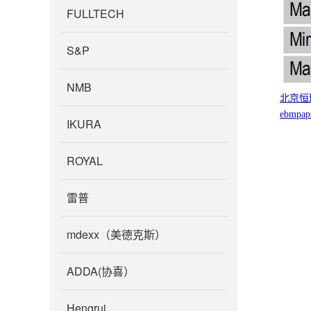
FULLTECH
S&P
NMB
北京恒
ebmpap
IKURA
ROYAL
雷普
mdexx（美德克斯）
ADDA(协喜）
Hengrui