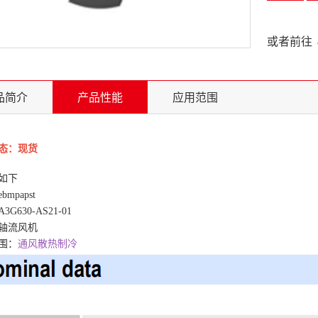
或者前往
品简介
产品性能
应用范围
态：现货
如下
ebmpapst
G630-AS21-01
轴流风机
围：
通风散热制冷