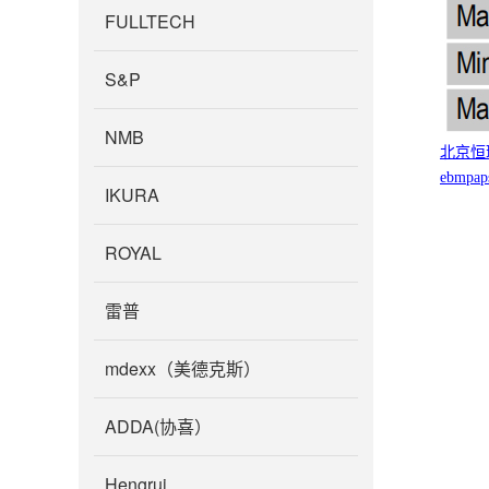
FULLTECH
S&P
NMB
北京恒
ebmpap
IKURA
ROYAL
雷普
mdexx（美德克斯）
ADDA(协喜）
Hengrui