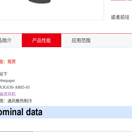
或者前往
品简介
产品性能
应用范围
态：现货
如下
ebmpapst
G630-AR85-01
轴流风机
围：通风散热制冷