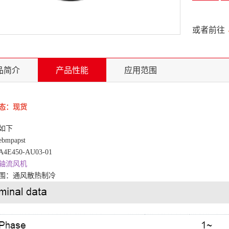
或者前往
品简介
产品性能
应用范围
态：现货
如下
ebmpapst
E450-AU03-01
轴流风机
围：通风散热制冷