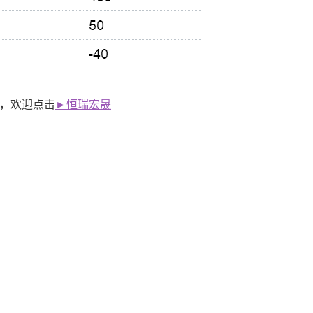
道，欢迎点击
►恒瑞宏晟