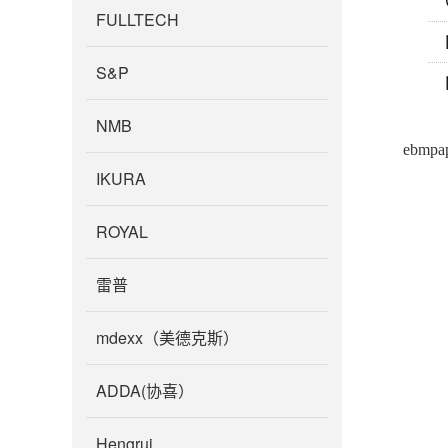
FULLTECH
S&P
NMB
ebm
IKURA
ROYAL
雷普
mdexx（美德克斯）
ADDA(协喜）
Hengrui