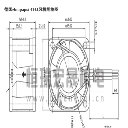
德国
ebmpapst 414J
风机规格图