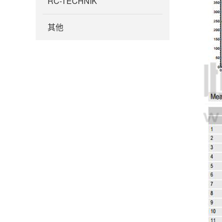
RC-TECHNIK
其他