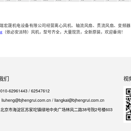
瑞宏晟机电设备
有限公司经营离心风机、轴流风扇、贯流风扇、变频器
st
（依必安派特）风机，型号齐全，大量现货，全新原装，欢迎垂询！
我们
视
0-62961443 / 62547612
iuheng@bjhengrui.com.cn / liangkai@bjhengrui.com.cn
北京市海淀区苏家坨镇绿地中央广场林风二路38号院2号楼603