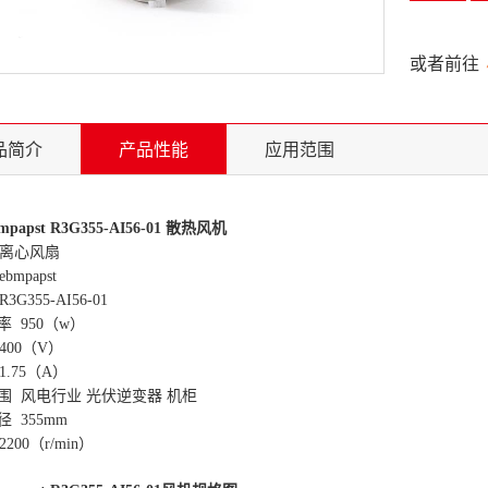
或者前往
品简介
产品性能
应用范围
papst R3G355-AI56-01 散热风机
离心风扇
mpapst
G355-AI56-01
 950（w）
400（V）
.75（A）
围 风电行业 光伏逆变器 机柜
 355mm
200（r/min）