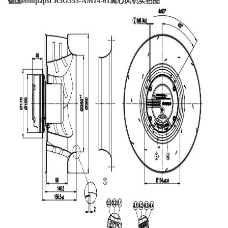
德国ebmpapst R3G355-AM14-61离心风机实拍图