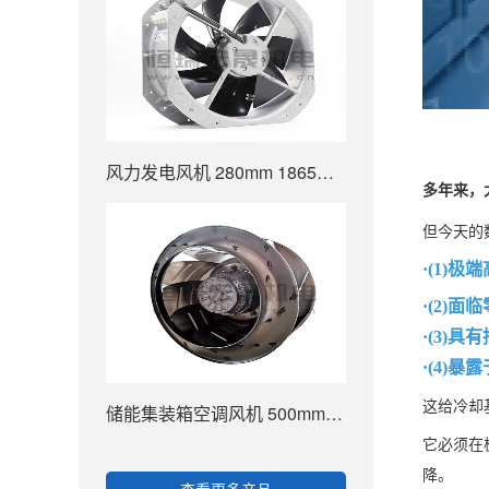
风力发电风机 280mm 1865m3/h W2E250-HL06-01
多年来，
但今天的
·(1)
·(2)
·(3)
·(4)
这给冷却
储能集装箱空调风机 500mm 8320m³/h R4D500-AT03-01
它必须在
降。