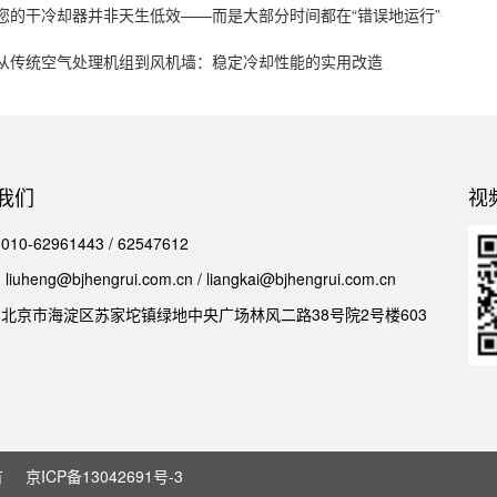
您的干冷却器并非天生低效——而是大部分时间都在“错误地运行”
从传统空气处理机组到风机墙：稳定冷却性能的实用改造
我们
视
0-62961443 / 62547612
iuheng@bjhengrui.com.cn / liangkai@bjhengrui.com.cn
北京市海淀区苏家坨镇绿地中央广场林风二路38号院2号楼603
有
京ICP备13042691号-3