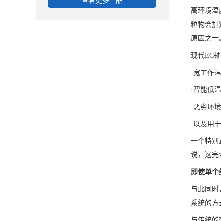
查看更多产品
高环境温
粒物会加
原因之一
现代EC
·宽工作
·智能低
·恶劣环境下
·以及用于
一个特别
说，这完
即使单个
与此同时
系统的方
与传统的