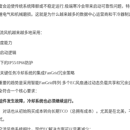
度会迫使传统系统降额或不稳定运行;极端寒冷会带来启动可靠性问题，特
速电气和机械磨损。这就是为什么越来越多的数据中心运营商和干冷器制
。
轴流风机越来越多地采用：
温度能力
温启动逻辑
的IP55/IP66防护
关键任务冷却系统的集成FanGrid冗余策略
重要的趋势是采用智能FanGrid阵列:多个EC风扇通过动态负载共享和
全符合一个核心要求：
组件发生故障，冷却系统也必须继续运行。
，对话也从初始购买成本转向长期TCO（总拥有成本）。尤其是在北美
式。
交流风扇系统相比，现代EC解决方案可以显著减少：