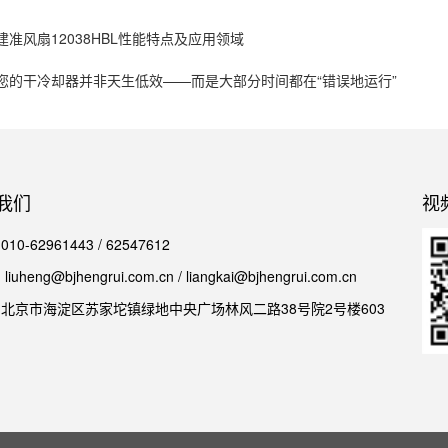
准风扇12038HBL性能特点及应用领域
您的干冷却器并非天生低效——而是大部分时间都在“错误地运行”
我们
视
0-62961443 / 62547612
iuheng@bjhengrui.com.cn / liangkai@bjhengrui.com.cn
北京市海淀区苏家坨镇绿地中央广场林风二路38号院2号楼603