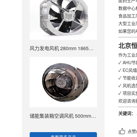
医药生产
数据中心
食品加工
大型工业
如果您的
北京恒
风力发电风机 280mm 1865m3/h W2E250-HL06-01
作为工业
✓ AHU
✓ EC风
✓ 节能
✓ 风机
✓ 项目
欢迎咨询
关键词：
储能集装箱空调风机 500mm 8320m³/h R4D500-AT03-01
点赞