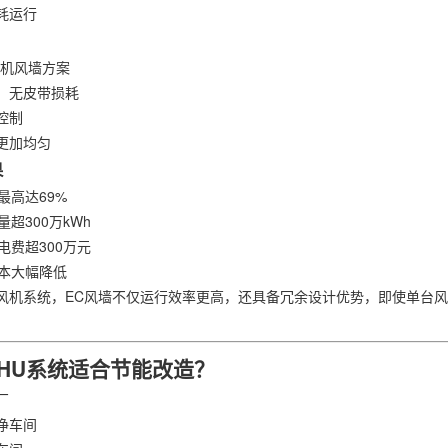
耗运行
风机风墙方案
，无皮带损耗
控制
更加均匀
果
最高达69%
量超300万kWh
电费超300万元
成本大幅降低
风机系统，EC风墙不仅运行效率更高，还具备冗余设计优势，即使单台
HU系统适合节能改造？
厂
净车间