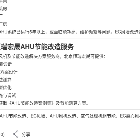
车间
机房
厂
厂房
AHU系统已运行5年以上，或面临能耗高、维护频繁等问题，EC风墙改
瑞宏晟AHU节能改造服务
风机及节能改造解决方案服务商，北京恒瑞宏晟可提供：
节能诊断
墙方案设计
收益测算
选型优化
实施与调试
获取《AHU节能改造案例集》及节能测算方案。
AHU节能改造、EC风墙、AHU风机改造、空气处理机组节能、EC离心
(0)
分享