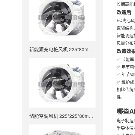
长期高能
改造后
EC离心
直驱结构
智能调速
风量分布
新能源充电桩风机 225*80mm 880m³/h W2E200-HK38-01
改造效
✅ 节能率
✅ 年节电
✅ 年节省
✅ 维护
相比传统
性。
哪些A
储能空调风机 225*225*80mm 880m³/h W2E200-HK38-01
电子制造
半导体洁