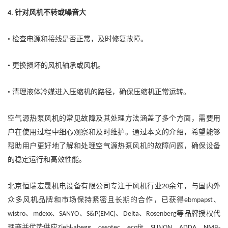
针对风机不转或噪音大
4.
• 检查电源和接线是否正常，及时修复故障。
• 更换损坏的风机轴承或风机。
• 清理液体冷媒进入压缩机的路径，确保压缩机正常运转。
空气源热泵风机的常见故障及其处理方法涵盖了多个方面，需要用
户在使用过程中细心观察和及时维护。通过本文的介绍，希望能够
帮助用户更好地了解和处理空气源热泵风机的故障问题，确保设备
的稳定运行和高效性能。
北京恒瑞宏晟机电设备有限公司专注于风机行业
余年，与国内外
20
众多风机品牌和市场保持紧密且长期的合作，已获得
、
ebmpapst
、
、
、
、
、
等品牌授权代
wistro
mdexx
SANYO
S&P(EMC)
Delta
Rosenberg
理商并优势供应
、
、
、
、
、
Ziehl-abegg
cesotec
ecofit
SUNON
ADDA
NMB-